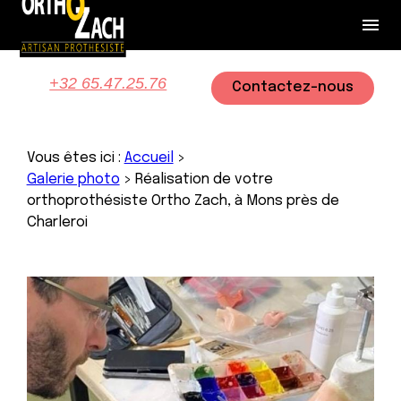
Panneau de gestion des cookies
menu
+32 65.47.25.76
Contactez-nous
Vous êtes ici :
Accueil
>
Galerie photo
>
Réalisation de votre
orthoprothésiste Ortho Zach, à Mons près de
Charleroi